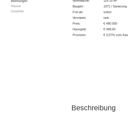
Wohnfläche:
119.15 m²
Wohnungen
Häuser
Baujahr:
1971 / Sanierung
Gewerbe
Frei ab:
sofort
Vermietet:
nein
Preis:
€ 480.000
Hausgeld:
€ 498,00
Provision:
€ 3,57% vom Kau
Beschreibung